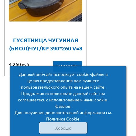
ГУСЯТНИЦА ЧУГУННАЯ
(БИОЛ)ЧУГ/КР 390*260 V=8
4 260
руб
ЗАКАЗАТЬ
Данный веб-сайт использует cookie-файлы в
целях предоставления вам лучшего
пользовательского опыта на нашем сайте.
Продолжая использовать данный сайт, вы
соглашаетесь с использованием нами cookie-
файлов.
Для получения дополнительной информации см.
Политика Cookie
.
Хорошо